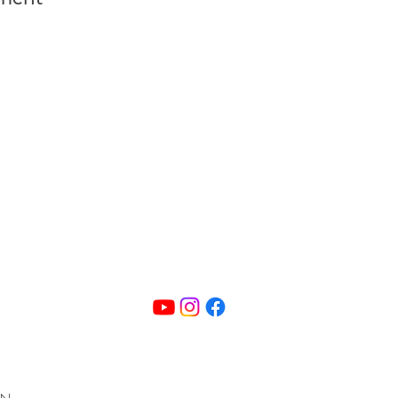
Contact
Lions Club de Suresnes - Novotel
7 rue du Port-aux-vins
92150 Suresnes