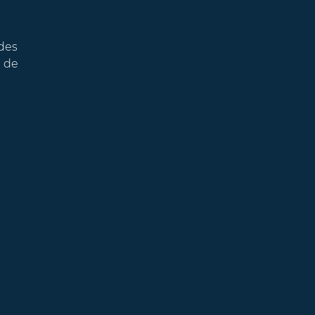
des
e de