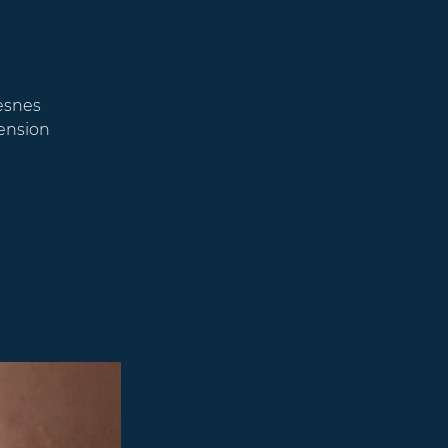
resnes
tension