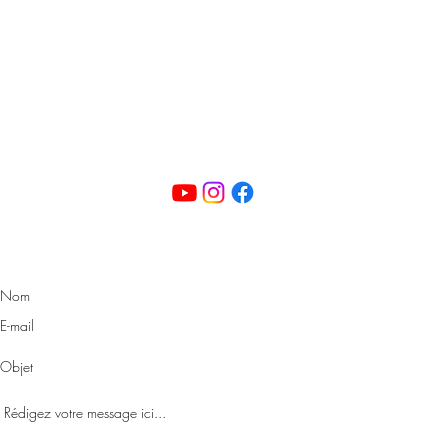
Contact
Lions Club de Suresnes - Novotel
7 rue du Port-aux-vins
92150 Suresnes