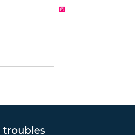
BRES
More
 troubles