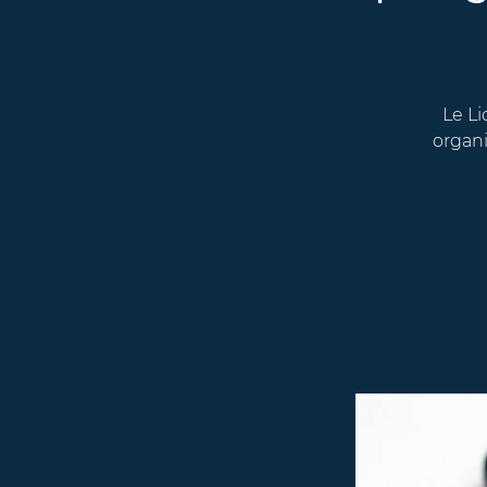
Le Li
organi