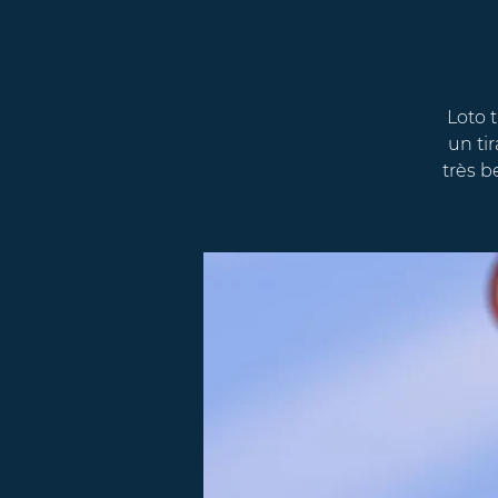
Loto t
un ti
très b