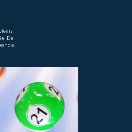
pleins,
ée. De
esnois.